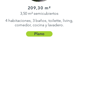
209,30 m²
3,50 m² semicubiertos
4 habitaciones, 3 baños, toilette, living,
comedor, cocina y lavadero.
Plano
212 m²
114 m² semicubiertos
5 habitaciones, 3 baños, toilette, living,
comedor, cocina, lavadero, depósito y
galería con parrilla.