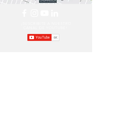
¡SUSCRIBITE A NUESTRO
CANAL DE YOUTUBE!
Horario de atención:
Lunes a Viernes de 08 a 13 hs y 14 a 17 hs.
Sábados de 09 a 13 hs.
Teléfonos de oficina:
Whatsapp Comercial (solo mensajes):
(+54) 9 11 3955-1358
Whatsapp Recepción (solo mensajes):
(+54) 9 11 4040-1887
Teléfonos Recepción:
(+54) 11-5263-2506
0810-220-2272