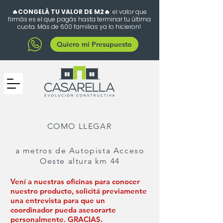
🔥CONGELÁ TU VALOR DE M2🔥
: el valor que
firmás es el que pagás hasta terminar tu última
cuota. Más de 600 familias ya lo hicieron!
Quiero mi Presupuesto
COMO LLEGAR
a metros de Autopista Acceso
Oeste altura km 44
Vení a nuestras oficinas para conocer
nuestro producto, solicitá previamente
una entrevista para que un
coordinador pueda asesorarte
personalmente. GRACIAS.