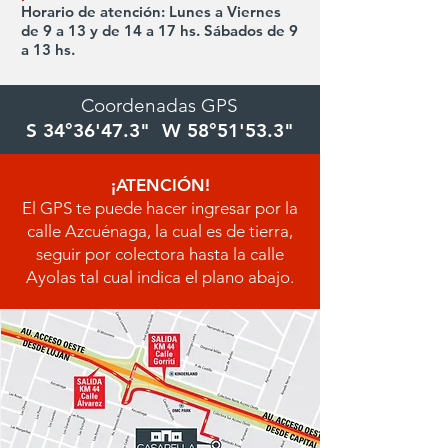
Horario de atención:
Lunes a Viernes
de 9 a 13 y de 14 a 17 hs.
Sábados de 9
a 13 hs.
Coordenadas GPS
S 34°36'47.3" W 58°51'53.3"
¡ATENCIÓN!
El GPS te puede hacer ingresar por la
calle Azcuénaga, la cual es de tierra,
seguir por colectora hasta la calle
Ayolas tal cual indica el plano abajo.