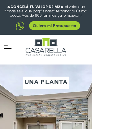
🔥CONGELÁ TU VALOR DE M2🔥
: el valor que
firmás es el que pagás hasta terminar tu última
cuota. Más de 600 familias ya lo hicieron!
Quiero mi Presupuesto
UNA PLANTA