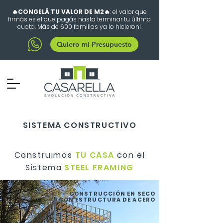
🔥CONGELÁ TU VALOR DE M2🔥
: el valor que
firmás es el que pagás hasta terminar tu última
cuota. Más de 600 familias ya lo hicieron!
Quiero mi Presupuesto
SISTEMA CONSTRUCTIVO
Construimos
TU CASA
con el
Sistema
STEEL FRAMING
CONSTRUCCIÓN EN SECO
CON ESTRUCTURA DE ACERO