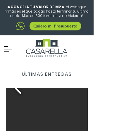
🔥CONGELÁ TU VALOR DE M2🔥
: el valor que
firmás es el que pagás hasta terminar tu última
cuota. Más de 600 familias ya lo hicieron!
Quiero mi Presupuesto
ÚLTIMAS ENTREGAS