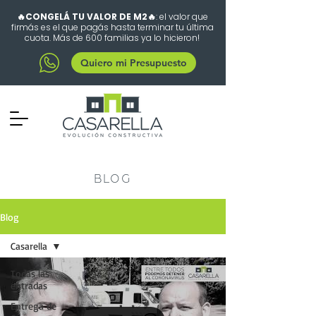
🔥CONGELÁ TU VALOR DE M2🔥
: el valor que
firmás es el que pagás hasta terminar tu última
cuota. Más de 600 familias ya lo hicieron!
Quiero mi Presupuesto
BLOG
Blog
Casarella
Todas las
entradas
Entrega de