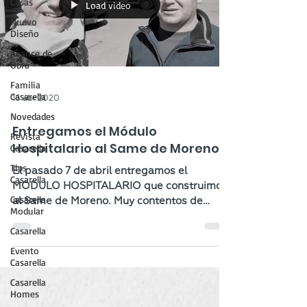
Casas
Load video
Nuevo
Diseño
Avance de
Obra
Familia
Casarella
16 abr 2020
Novedades
Entregamos el Módulo
Revista
Hospitalario al Same de Moreno
Casarella
Tips
El pasado 7 de abril entregamos el
Casarella
MODULO HOSPITALARIO que construimos
Casarella
al Same de Moreno. Muy contentos de
Modular
ayudar en esta lucha contra el Co
Casarella
Evento
Casarella
Casarella
Homes