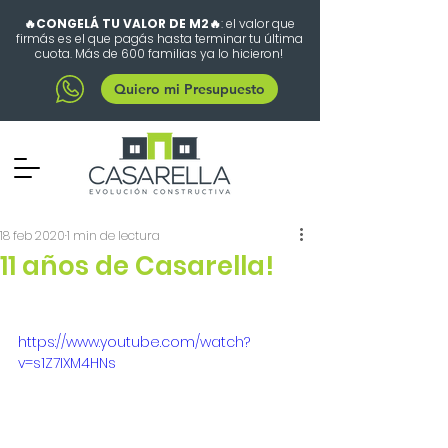
🔥CONGELÁ TU VALOR DE M2🔥
: el valor que
firmás es el que pagás hasta terminar tu última
cuota. Más de 600 familias ya lo hicieron!
Quiero mi Presupuesto
18 feb 2020
1 min de lectura
11 años de Casarella!
https://www.youtube.com/watch?
v=s1Z7IXM4HNs