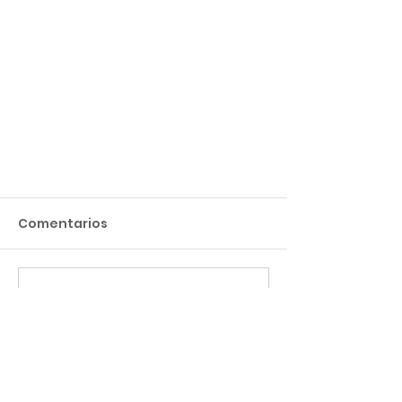
Comentarios
Escribir un comentario...
Entregamos el Módulo
Hospitalario al Same de