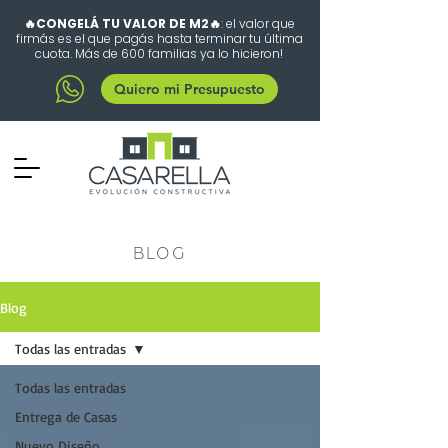
🔥CONGELÁ TU VALOR DE M2🔥
: el valor que
firmás es el que pagás hasta terminar tu última
cuota. Más de 600 familias ya lo hicieron!
Quiero mi Presupuesto
BLOG
Blog
Todas las entradas
Todas las entradas
Entrega de Casas
Nuevo Diseño