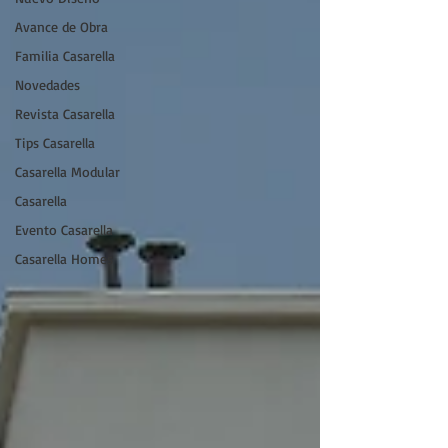
Avance de Obra
Familia Casarella
Novedades
Revista Casarella
Tips Casarella
Casarella Modular
Casarella
Evento Casarella
Casarella Homes