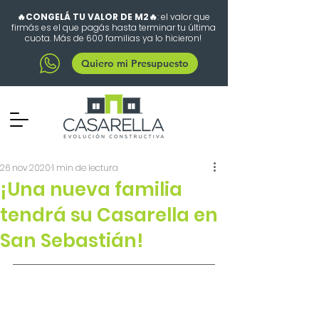
🔥CONGELÁ TU VALOR DE M2🔥
: el valor que
firmás es el que pagás hasta terminar tu última
cuota. Más de 600 familias ya lo hicieron!
Quiero mi Presupuesto
26 nov 2020
1 min de lectura
¡Una nueva familia
tendrá su Casarella en
San Sebastián!