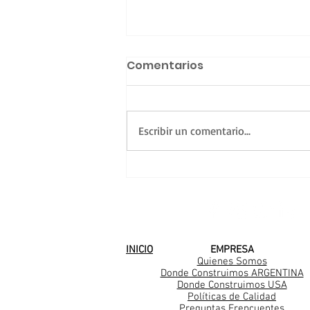
Comentarios
Escribir un comentario...
Una nueva familia
Casarella en Mar del
Plata
SEGUINOS EN
INICIO
EMPRESA
Quienes Somos
Donde Construimos ARGENTINA
Donde Construimos USA
Políticas de Calidad
Preguntas Frencuentes