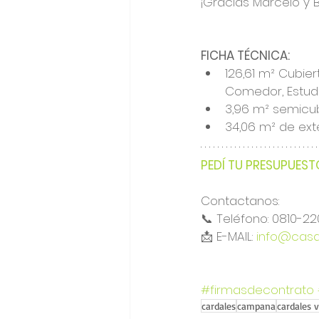
¡Gracias Marcelo y B
FICHA TÉCNICA: 
126,61 m² Cubier
Comedor, Estudio
3,96 m² semicubi
34,06 m² de ext
PEDÍ TU PRESUPUEST
Contactanos:
📞 Teléfono: 0810-2
📩 E-MAIL: 
info@casar
#firmasdecontrato
cardales
campana
cardales v