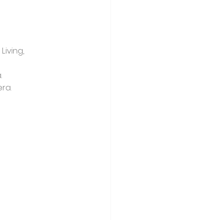
iving, 
. 
ra.