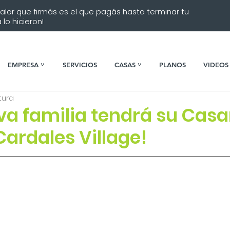
 valor que firmás es el que pagás hasta terminar tu
lo hicieron!
EMPRESA ˅
SERVICIOS
CASAS ˅
PLANOS
VIDEOS
tura
a familia tendrá su Casar
 Cardales Village!