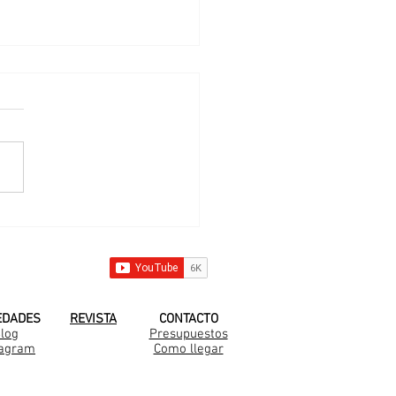
 nueva familia
rella en el Barrio
a Clara al Sur
 YOUTUBE!
EDADES
REVISTA
CONTACTO
log
Presupuestos
tagram
Como llegar