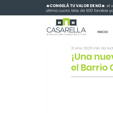
🔥CONGELÁ TU VALOR DE M2🔥
: el
última cuota. Más de 600 familias ya 
INICIO
21 ene 2021
1 min de lec
¡Una nuev
el Barrio