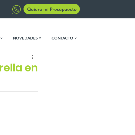
Quiero mi Presupuesto
 ˅
NOVEDADES ˅
CONTACTO ˅
ella en