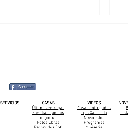
Una nueva familia
Una
Casarella en La Plata
Casa
Sant
Compartir
¡SUSCRIBITE A NUESTRO CANAL DE
SERVICIOS
CASAS
VIDEOS
NOV
Últimas entregas
Casas entregadas
B
Familias que nos
Tips Casarella
Ins
Construccion Steel Frame
eligieron
Novedades
Fotos Obras
Programas
Recorridos 360
Miniserie