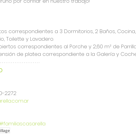
runo por confiar en nuestro trabajo!
tos correspondientes a 3 Dormitorios, 2 Baños, Cocina, L
, Toilette y Lavadero. 
ertos correspondientes al Porche y 2,60 m² de Parrilla
ensión de platea correspondiente a la Galería y Coche
O
20-2272
ella.com.ar
#familiascasarella
illage