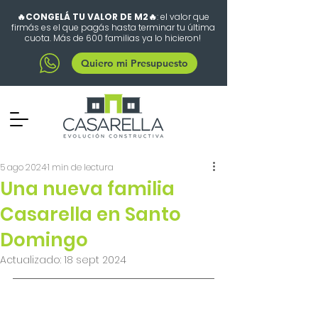
🔥CONGELÁ TU VALOR DE M2🔥
: el valor que
firmás es el que pagás hasta terminar tu última
cuota. Más de 600 familias ya lo hicieron!
Quiero mi Presupuesto
5 ago 2024
1 min de lectura
Una nueva familia
Casarella en Santo
Domingo
Actualizado:
18 sept 2024