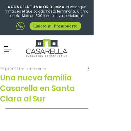
🔥CONGELÁ TU VALOR DE M2🔥
: el valor que
firmás es el que pagás hasta terminar tu última
cuota. Más de 600 familias ya lo hicieron!
Quiero mi Presupuesto
28 jul 2025
1 min de lectura
Una nueva familia
Casarella en Santa
Clara al Sur