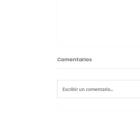
Comentarios
Escribir un comentario...
Una nueva familia
Casarella en Los Cedros
SEGUINOS EN