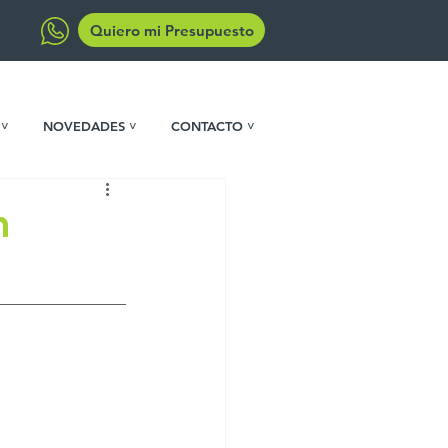
Quiero mi Presupuesto
 ˅
NOVEDADES ˅
CONTACTO ˅
n