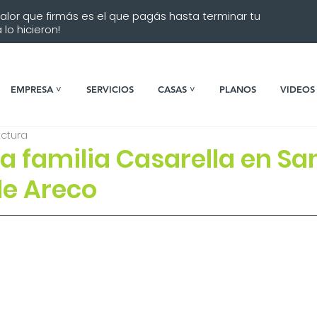
 valor que firmás es el que pagás hasta terminar tu
lo hicieron!
EMPRESA ˅
SERVICIOS
CASAS ˅
PLANOS
VIDEOS
ectura
 familia Casarella en Sa
de Areco