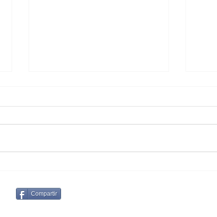
Sueño Cumplido en La
Una
Pintada
Cas
Compartir
¡SUSCRIBITE A NUESTRO CANAL DE