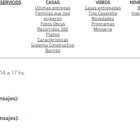
SERVICIOS
CASAS
VIDEOS
NOV
Últimas entregas
Casas entregadas
B
Familias que nos
Tips Casarella
Ins
Construccion Steel Frame
eligieron
Novedades
Fotos Obras
Programas
Recorridos 360
Miniserie
Planos
Características
Sistema Constructivo
Barrios
14 a 17 hs.
sajes):
sajes):