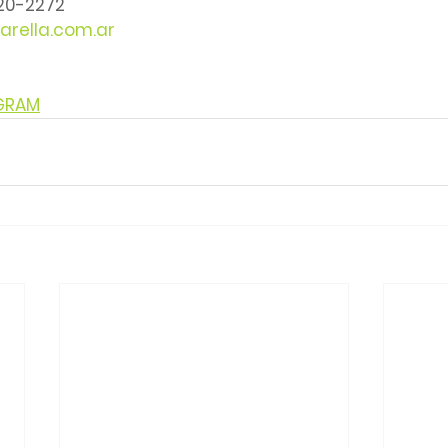
220-2272
arella.com.ar
AGRAM