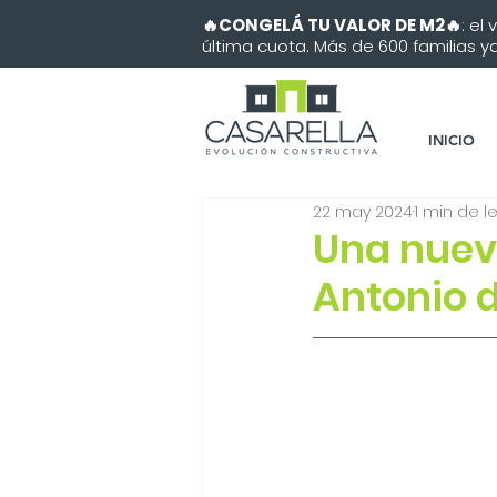
🔥CONGELÁ TU VALOR DE M2🔥
: el
última cuota. Más de 600 familias ya 
INICIO
22 may 2024
1 min de l
Una nueva
Antonio 