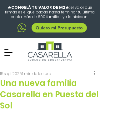
🔥CONGELÁ TU VALOR DE M2🔥
: el valor que
firmás es el que pagás hasta terminar tu última
cuota. Más de 600 familias ya lo hicieron!
Quiero mi Presupuesto
15 sept 2025
1 min de lectura
Una nueva familia
Casarella en Puesta del
Sol