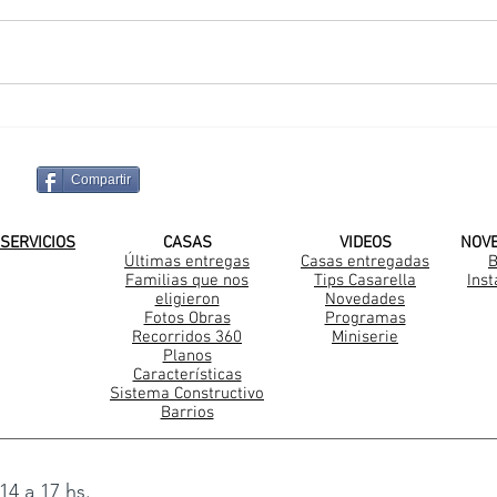
Sueño Cumplido en La
Una
Pintada
Cas
Compartir
¡SUSCRIBITE A NUESTRO CANAL DE
SERVICIOS
CASAS
VIDEOS
NOV
Últimas entregas
Casas entregadas
B
Familias que nos
Tips Casarella
Ins
Construccion Steel Frame
eligieron
Novedades
Fotos Obras
Programas
Recorridos 360
Miniserie
Planos
Características
Sistema Constructivo
Barrios
14 a 17 hs.