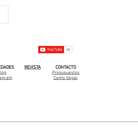
 nueva familia
arella en Medal
 YOUTUBE!
EDADES
REVISTA
CONTACTO
log
Presupuestos
tagram
Como llegar