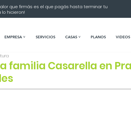
 valor que firmás es el que pagás hasta terminar tu
lo hicieron!
EMPRESA ˅
SERVICIOS
CASAS ˅
PLANOS
VIDEOS
ctura
 familia Casarella en Pr
les