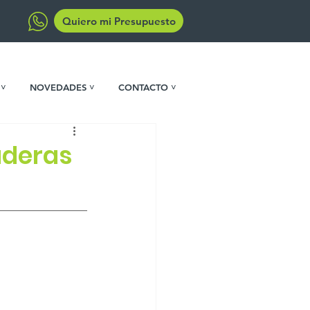
Quiero mi Presupuesto
 ˅
NOVEDADES ˅
CONTACTO ˅
aderas