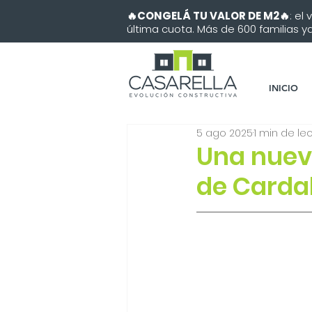
🔥CONGELÁ TU VALOR DE M2🔥
: el
última cuota. Más de 600 familias ya 
INICIO
5 ago 2025
1 min de le
Una nueva
de Carda