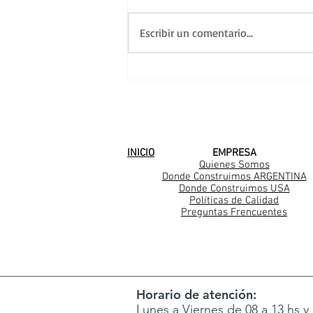
Escribir un comentario...
Una nueva familia
Casarella en Los Cedros
SEGUINOS EN
INICIO
EMPRESA
Quienes Somos
Donde Construimos ARGENTINA
Donde Construimos USA
Políticas de Calidad
Preguntas Frencuentes
Horario de atención:
Lunes a Viernes de 08 a 13 hs y 