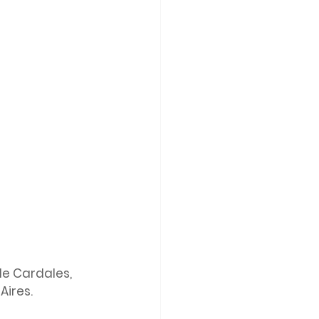
de Cardales, 
ires. 