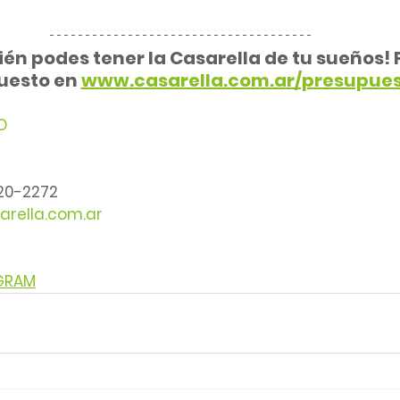
én podes tener la Casarella de tu sueños! P
esto en 
www.casarella.com.ar/presupues
O
220-2272
arella.com.ar
AGRAM