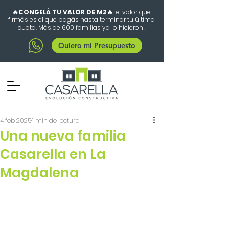
🔥CONGELÁ TU VALOR DE M2🔥
: el valor que
firmás es el que pagás hasta terminar tu última
cuota. Más de 600 familias ya lo hicieron!
Quiero mi Presupuesto
4 feb 2025
1 min de lectura
Una nueva familia
Casarella en La
Magdalena