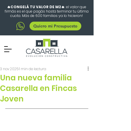
🔥CONGELÁ TU VALOR DE M2🔥
: el valor que
firmás es el que pagás hasta terminar tu última
cuota. Más de 600 familias ya lo hicieron!
Quiero mi Presupuesto
3 nov 2025
1 min de lectura
Una nueva familia
Casarella en Fincas
Joven