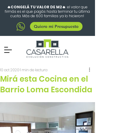
🔥CONGELÁ TU VALOR DE M2🔥
: el valor que
firmás es el que pagás hasta terminar tu última
cuota. Más de 600 familias ya lo hicieron!
Quiero mi Presupuesto
10 oct 2020
1 min de lectura
Mirá esta Cocina en el
Barrio Loma Escondida