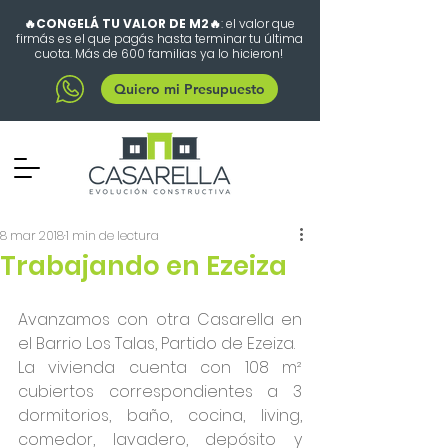
🔥CONGELÁ TU VALOR DE M2🔥
: el valor que
firmás es el que pagás hasta terminar tu última
cuota. Más de 600 familias ya lo hicieron!
Quiero mi Presupuesto
8 mar 2018
1 min de lectura
Trabajando en Ezeiza
Avanzamos con otra Casarella en 
el Barrio Los Talas, Partido de Ezeiza.
La vivienda cuenta con 108 m² 
cubiertos correspondientes a 3 
dormitorios, baño, cocina, living, 
comedor, lavadero, depósito y 