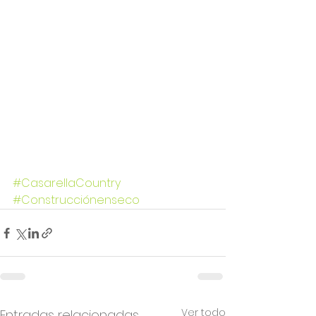
#CasarellaCountry
#Construcciónenseco
Ver todo
Entradas relacionadas