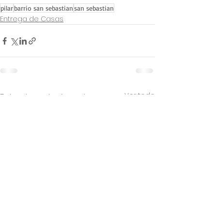
pilar
barrio san sebastian
san sebastian
Entrega de Casas
Ver todo
Entradas relacionadas