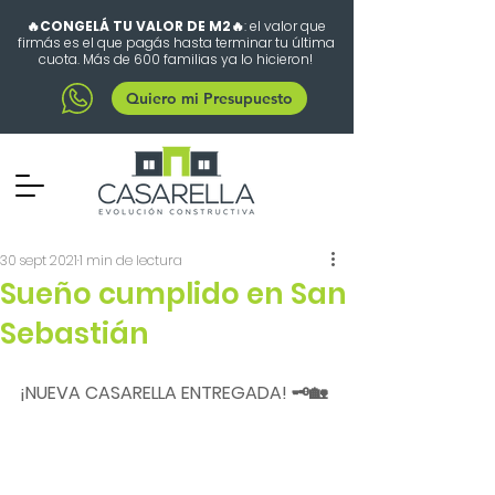
🔥CONGELÁ TU VALOR DE M2🔥
: el valor que
firmás es el que pagás hasta terminar tu última
cuota. Más de 600 familias ya lo hicieron!
Quiero mi Presupuesto
30 sept 2021
1 min de lectura
Sueño cumplido en San
Sebastián
¡NUEVA CASARELLA ENTREGADA! 🗝️🏡