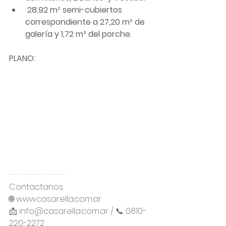
 28,92 m² semi-cubiertos 
correspondiente a 27,20 m² de 
galería y 1,72 m² del porche.
PLANO:
Contactanos:
🌐 www.casarella.com.ar
📩 info@casarella.com.ar / 📞 0810-
220-2272