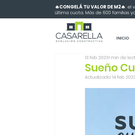
🔥CONGELÁ TU VALOR DE M2🔥
: el
última cuota. Más de 600 familias ya 
INICIO
13 feb 2023
1 min de lec
Sueño Cu
Actualizado:
14 feb 202