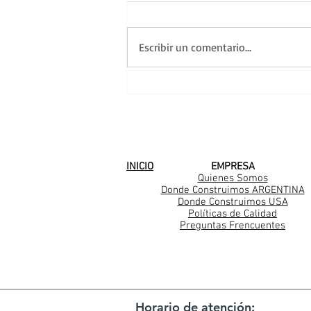
Escribir un comentario...
Una nueva familia
Casarella en Los Cedros
SEGUINOS EN
INICIO
EMPRESA
Quienes Somos
Donde Construimos ARGENTINA
Donde Construimos USA
Políticas de Calidad
Preguntas Frencuentes
Horario de atención: