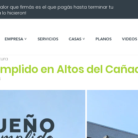
 valor que firmás es el que pagás hasta terminar tu
lo hicieron!
EMPRESA ˅
SERVICIOS
CASAS ˅
PLANOS
VIDEOS
tura
mplido en Altos del Caña
3