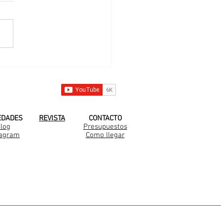
 nueva familia
arella en Medal
 YOUTUBE!
EDADES
REVISTA
CONTACTO
log
Presupuestos
tagram
Como llegar