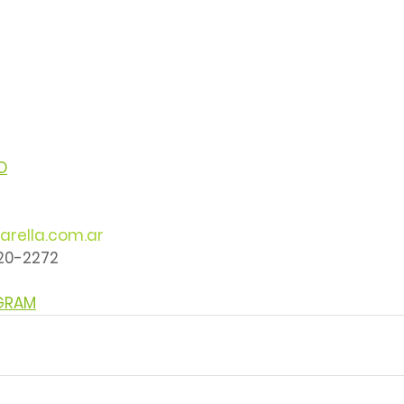
O
arella.com.ar
220-2272
AGRAM