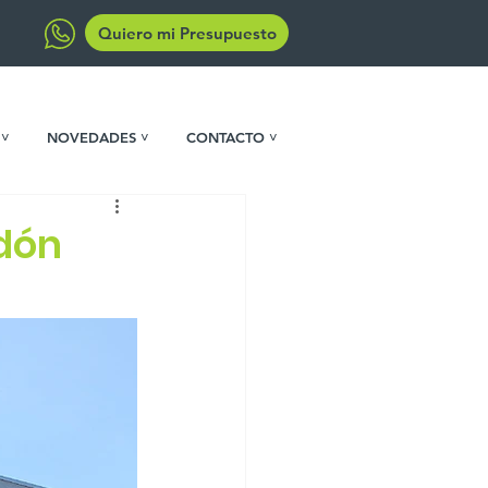
Quiero mi Presupuesto
 ˅
NOVEDADES ˅
CONTACTO ˅
dón