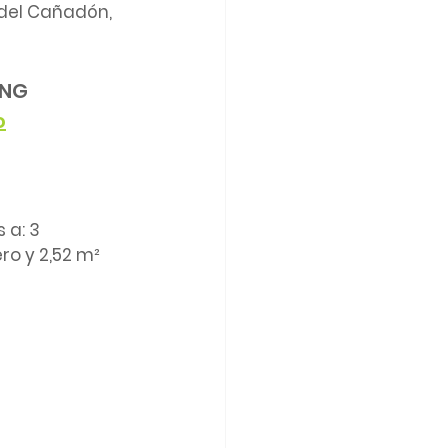
s del Cañadón, 
ING
o
 a: 3 
ero y 2,52 m² 