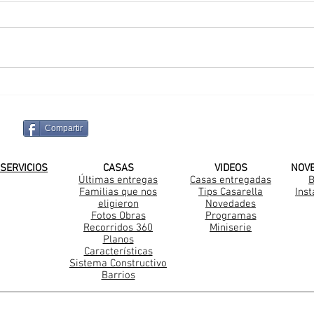
Sueño Cumplido en La
Una
Pintada
Cas
Compartir
¡SUSCRIBITE A NUESTRO CANAL DE
SERVICIOS
CASAS
VIDEOS
NOV
Últimas entregas
Casas entregadas
B
Familias que nos
Tips Casarella
Ins
Construccion Steel Frame
eligieron
Novedades
Fotos Obras
Programas
Recorridos 360
Miniserie
Planos
Características
Sistema Constructivo
Barrios