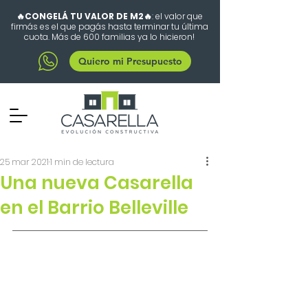
🔥CONGELÁ TU VALOR DE M2🔥
: el valor que
firmás es el que pagás hasta terminar tu última
cuota. Más de 600 familias ya lo hicieron!
Quiero mi Presupuesto
25 mar 2021
1 min de lectura
Una nueva Casarella
en el Barrio Belleville