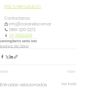
PEDI TU PRESUPUESTO
Contactanos:
📩 info@casarella.com.ar
📞 0810-220-2272 
📱 
011-39551358
canning
barrio santa ines
Avance de Obra
Ver todo
Entradas relacionadas