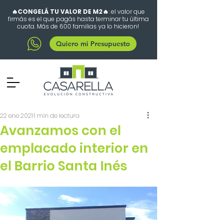
🔥CONGELÁ TU VALOR DE M2🔥
: el valor que
firmás es el que pagás hasta terminar tu última
cuota. Más de 600 familias ya lo hicieron!
Quiero mi Presupuesto
22 ene 2021
1 min de lectura
Avanzamos con el
emplacado interior en
el Barrio Santa Inés