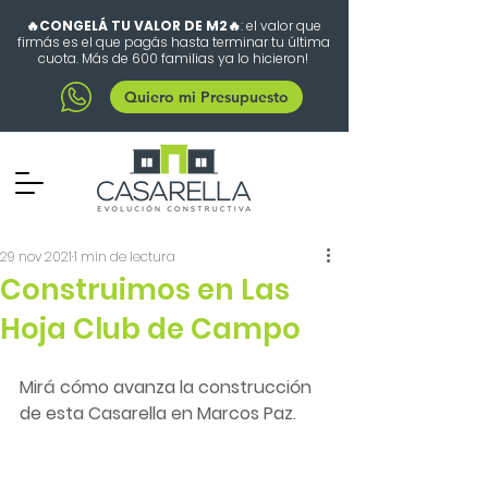
🔥CONGELÁ TU VALOR DE M2🔥
: el valor que
firmás es el que pagás hasta terminar tu última
cuota. Más de 600 familias ya lo hicieron!
Quiero mi Presupuesto
29 nov 2021
1 min de lectura
Construimos en Las
Hoja Club de Campo
Mirá cómo avanza la construcción 
de esta Casarella en Marcos Paz. 