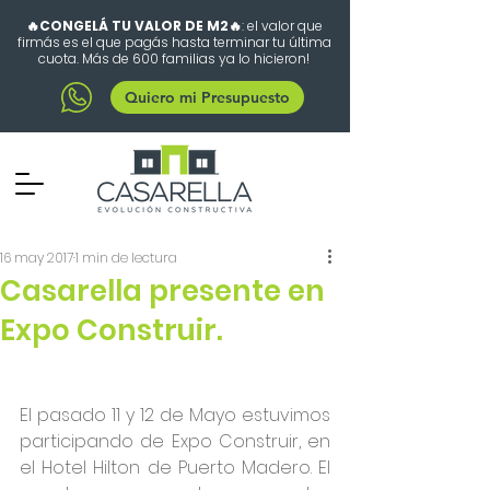
🔥CONGELÁ TU VALOR DE M2🔥
: el valor que
firmás es el que pagás hasta terminar tu última
cuota. Más de 600 familias ya lo hicieron!
Quiero mi Presupuesto
16 may 2017
1 min de lectura
Casarella presente en
Expo Construir.
El pasado 11 y 12 de Mayo estuvimos 
participando de Expo Construir, en 
el Hotel Hilton de Puerto Madero. El 