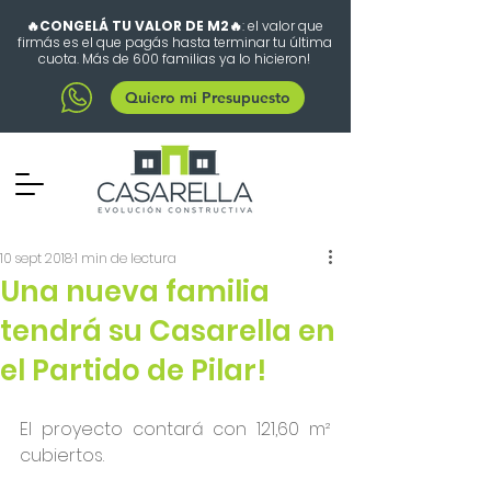
🔥CONGELÁ TU VALOR DE M2🔥
: el valor que
firmás es el que pagás hasta terminar tu última
cuota. Más de 600 familias ya lo hicieron!
Quiero mi Presupuesto
10 sept 2018
1 min de lectura
Una nueva familia
tendrá su Casarella en
el Partido de Pilar!
El proyecto contará con 121,60 m² 
cubiertos.