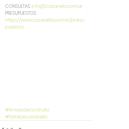
CONSULTAS: 
info@casarella.com.ar
PRESUPUESTOS : 
https://www.casarella.com.ar/presu
puestos
#firmasdecontrato
#familiascasarella