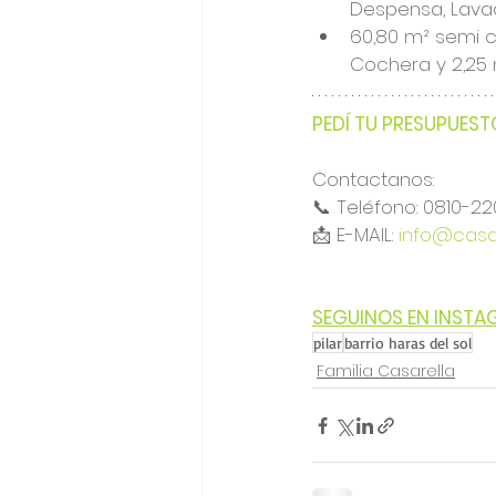
Despensa, Lavad
60,80 m² semi c
Cochera y 2,25 
PEDÍ TU PRESUPUEST
Contactanos:
📞 Teléfono: 0810-2
📩 E-MAIL: 
info@casar
SEGUINOS EN INST
pilar
barrio haras del sol
Familia Casarella