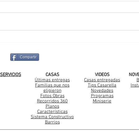
Una nueva familia
Una
Casarella en La Plata
Casa
Sant
Compartir
¡SUSCRIBITE A NUESTRO CANAL DE
SERVICIOS
CASAS
VIDEOS
NOV
Últimas entregas
Casas entregadas
B
Familias que nos
Tips Casarella
Ins
Construccion Steel Frame
eligieron
Novedades
Fotos Obras
Programas
Recorridos 360
Miniserie
Planos
Características
Sistema Constructivo
Barrios