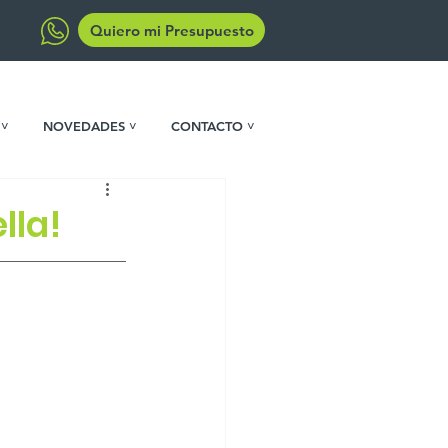
Quiero mi Presupuesto
 ˅
NOVEDADES ˅
CONTACTO ˅
lla!