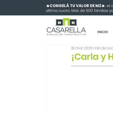
🔥CONGELÁ TU VALOR DE M2🔥
: el
última cuota. Más de 600 familias ya 
INICIO
18 mar 2021
1 min de le
¡Carla y 