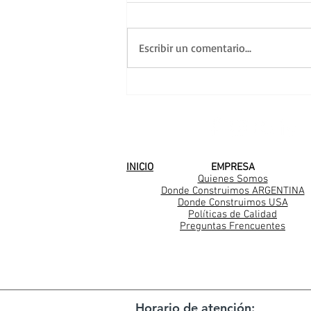
Escribir un comentario...
Una nueva familia
Casarella en Mar del
Plata
SEGUINOS EN
INICIO
EMPRESA
Quienes Somos
Donde Construimos ARGENTINA
Donde Construimos USA
Políticas de Calidad
Preguntas Frencuentes
Horario de atención: