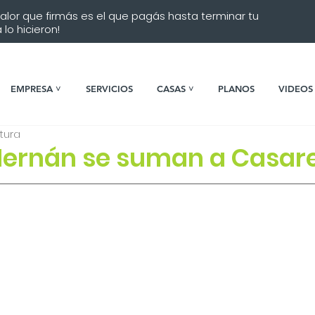
 valor que firmás es el que pagás hasta terminar tu
lo hicieron!
EMPRESA ˅
SERVICIOS
CASAS ˅
PLANOS
VIDEOS
ctura
Hernán se suman a Casare