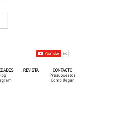
 nueva familia
rella en el Barrio
a Clara al Sur
 YOUTUBE!
EDADES
REVISTA
CONTACTO
log
Presupuestos
tagram
Como llegar