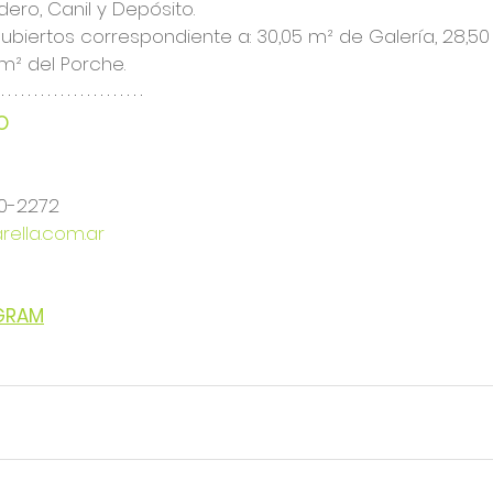
ero, Canil y Depósito. 
ubiertos correspondiente a: 30,05 m² de Galería, 28,50
m² del Porche.
O
20-2272
ella.com.ar
AGRAM