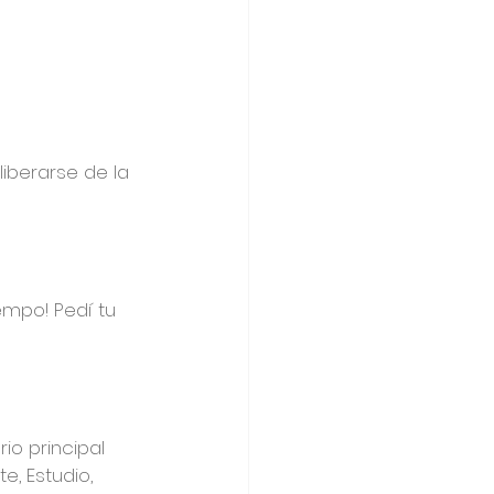
iberarse de la 
mpo! Pedí tu 
o principal 
e, Estudio, 