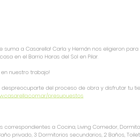
e suma a Casarella! Carla y Hernán nos eligieron para l
asa en el Barrio Haras del Sol en Pilar. 
 en nuestro trabajo!
despreocuparte del proceso de obra y disfrutar tu tie
.casarella.com.ar/presupuestos
s correspondientes a Cocina, Living Comedor, Dormitori
año privado, 3 Dormitorios secundarios, 2 Baños, Toilett