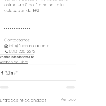
estructura Steel Frame hasta la 
colocación del EPS.
Contactanos:
📩 info@casarella.com.ar
📞 0810-220-2272 
chañar ladeado
santa fe
Avance de Obra
Ver todo
Entradas relacionadas