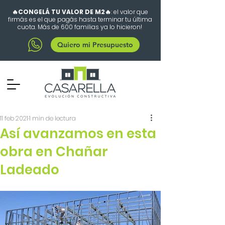
🔥CONGELÁ TU VALOR DE M2🔥
: el valor que
firmás es el que pagás hasta terminar tu última
cuota. Más de 600 familias ya lo hicieron!
Quiero mi Presupuesto
11 feb 2021
1 min de lectura
Así avanzamos en esta
obra en Chañar
Ladeado