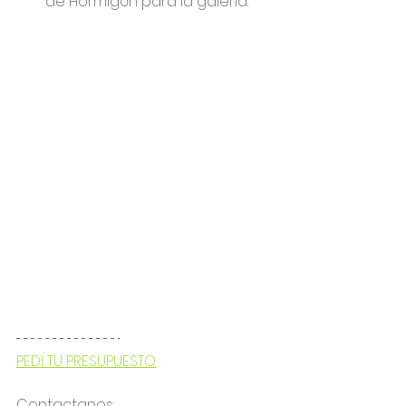
de Hormigón para la galería.
PEDÍ TU PRESUPUESTO
Contactanos: