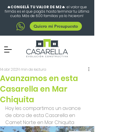
🔥CONGELÁ TU VALOR DE M2🔥
: el valor que
firmás es el que pagás hasta terminar tu última
cuota. Más de 600 familias ya lo hicieron!
Quiero mi Presupuesto
14 abr 2021
1 min de lectura
Avanzamos en esta
Casarella en Mar
Chiquita
Hoy les compartimos un avance 
de obra de esta Casarella en 
Camet Norte en Mar Chiquita