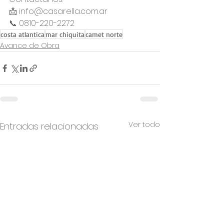
📩 info@casarella.com.ar
📞 0810-220-2272 
costa atlantica
mar chiquita
camet norte
Avance de Obra
Ver todo
Entradas relacionadas