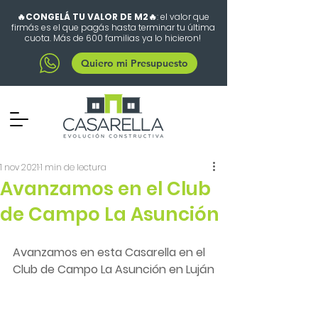
🔥CONGELÁ TU VALOR DE M2🔥
: el valor que
firmás es el que pagás hasta terminar tu última
cuota. Más de 600 familias ya lo hicieron!
Quiero mi Presupuesto
1 nov 2021
1 min de lectura
Avanzamos en el Club
de Campo La Asunción
Avanzamos en esta Casarella en el 
Club de Campo La Asunción en Luján