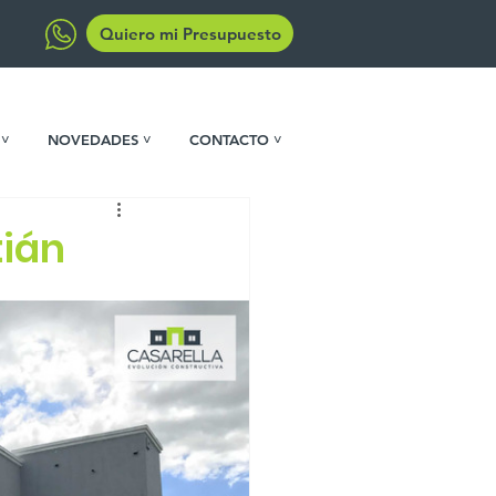
Quiero mi Presupuesto
 ˅
NOVEDADES ˅
CONTACTO ˅
tián