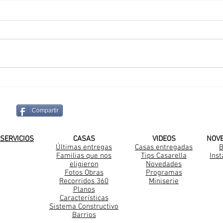
Avanzamos en el Barrio
Con
Belleville en Canning
Seb
Compartir
¡SUSCRIBITE A NUESTRO CANAL DE
SERVICIOS
CASAS
VIDEOS
NOV
Últimas entregas
Casas entregadas
B
Familias que nos
Tips Casarella
Ins
Construccion Steel Frame
eligieron
Novedades
Fotos Obras
Programas
Recorridos 360
Miniserie
Planos
Características
Sistema Constructivo
Barrios