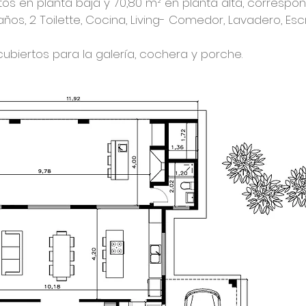
tos en planta baja y 70,80 m² en planta alta, correspon
años, 2 Toilette, Cocina, Living- Comedor, Lavadero, Escr
cubiertos para la galería, cochera y porche.