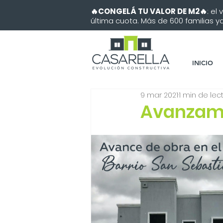
🔥CONGELÁ TU VALOR DE M2🔥
: el
última cuota. Más de 600 familias ya 
INICIO
9 mar 2021
1 min de lec
Avanzamo