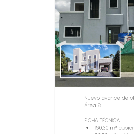
Nuevo avance de obr
Área 8.
FICHA TÉCNICA: 
160,30 m² cubier