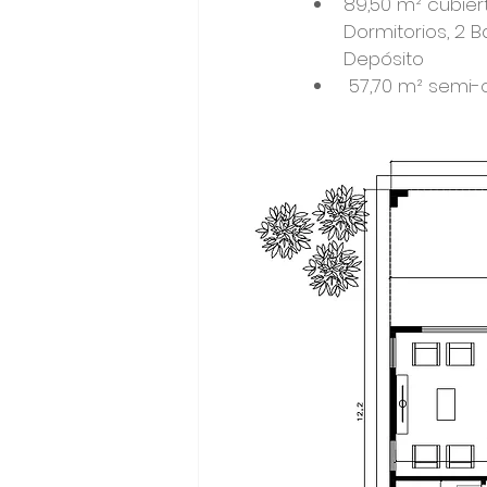
89,50 m² cubier
Dormitorios, 2 B
Depósito
 57,70 m² semi-