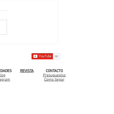
struimos en San
astián
 YOUTUBE!
EDADES
REVISTA
CONTACTO
log
Presupuestos
tagram
Como llegar