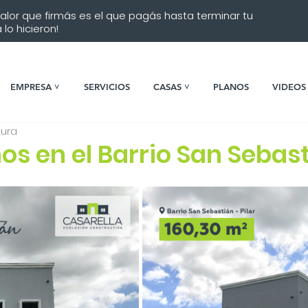
 valor que firmás es el que pagás hasta terminar tu
lo hicieron!
EMPRESA ˅
SERVICIOS
CASAS ˅
PLANOS
VIDEOS
tura
s en el Barrio San Sebas