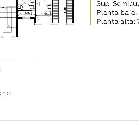
O
om.ar