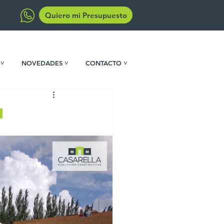
Quiero mi Presupuesto
 ˅
NOVEDADES ˅
CONTACTO ˅
a