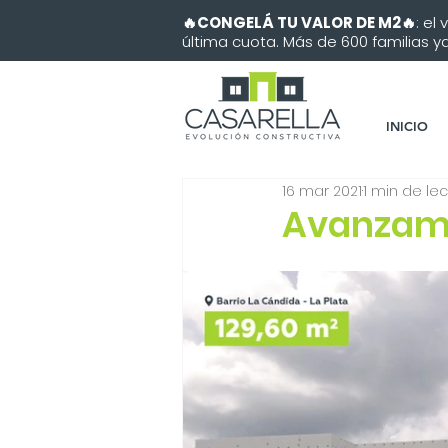
🔥CONGELÁ TU VALOR DE M2🔥
: el
última cuota. Más de 600 familias ya 
INICIO
16 mar 2021
1 min de le
Avanzamo