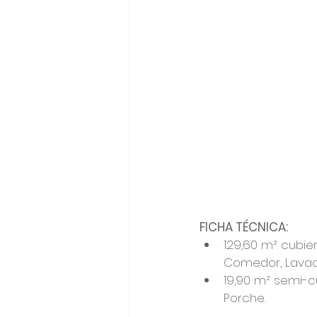
FICHA TÉCNICA: 
129,60 m² cubier
Comedor, Lavader
19,90 m² semi-cu
Porche.