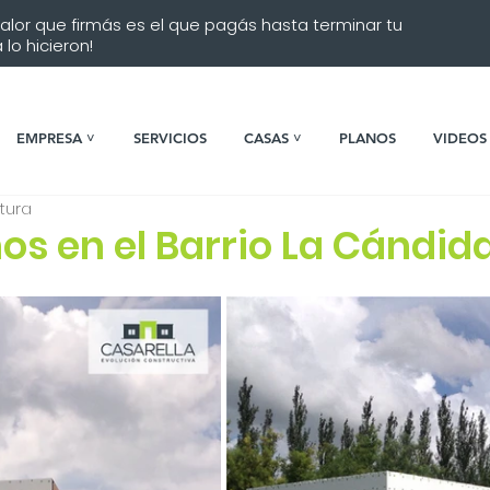
 valor que firmás es el que pagás hasta terminar tu
lo hicieron!
EMPRESA ˅
SERVICIOS
CASAS ˅
PLANOS
VIDEOS
ctura
s en el Barrio La Cándid