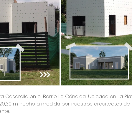
 Casarella en el Barrio La Cándida! Ubicada en La Plat
29,30 m hecho a medida por nuestros arquitectos de 
nte.