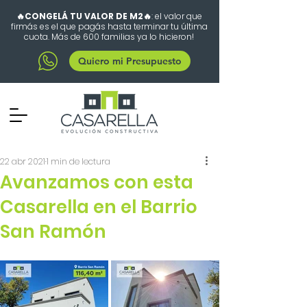
🔥CONGELÁ TU VALOR DE M2🔥
: el valor que
firmás es el que pagás hasta terminar tu última
cuota. Más de 600 familias ya lo hicieron!
Quiero mi Presupuesto
22 abr 2021
1 min de lectura
Avanzamos con esta
Casarella en el Barrio
San Ramón