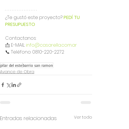
¿Te gustó este proyecto? 
PEDÍ TU 
PRESUPUESTO
Contactanos:
📩 E-MAIL: 
info@casarella.com.ar
📞 
Teléfono: 0810-220-2272
pilar del este
barrio san ramon
Avance de Obra
Ver todo
Entradas relacionadas