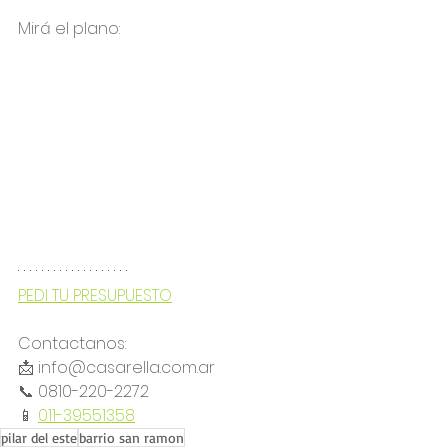
Mirá el plano:
PEDI TU PRESUPUESTO
Contactanos:
📩 info@casarella.com.ar
📞 0810-220-2272 
📱 
011-39551358
pilar del este
barrio san ramon