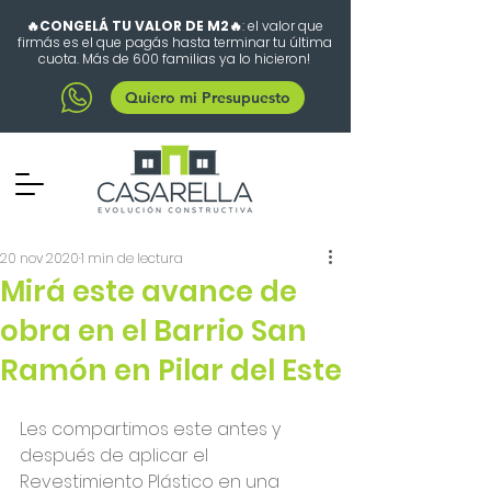
🔥CONGELÁ TU VALOR DE M2🔥
: el valor que
firmás es el que pagás hasta terminar tu última
cuota. Más de 600 familias ya lo hicieron!
Quiero mi Presupuesto
20 nov 2020
1 min de lectura
Mirá este avance de
obra en el Barrio San
Ramón en Pilar del Este
Les compartimos este antes y 
después de aplicar el 
Revestimiento Plástico en una 