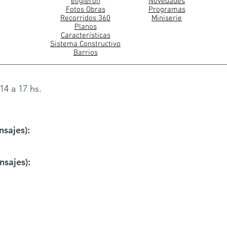
eligieron
Novedades
Fotos Obras
Programas
Recorridos 360
Miniserie
Planos
Características
Sistema Constructivo
Barrios
14 a 17 hs.
sajes):
sajes):