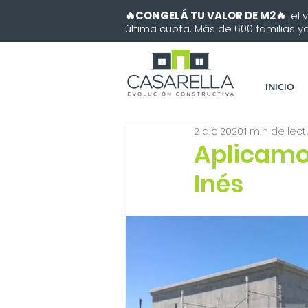
🔥CONGELÁ TU VALOR DE M2🔥
: el
última cuota. Más de 600 familias ya 
INICIO
2 dic 2020
1 min de lect
Aplicamos
Inés