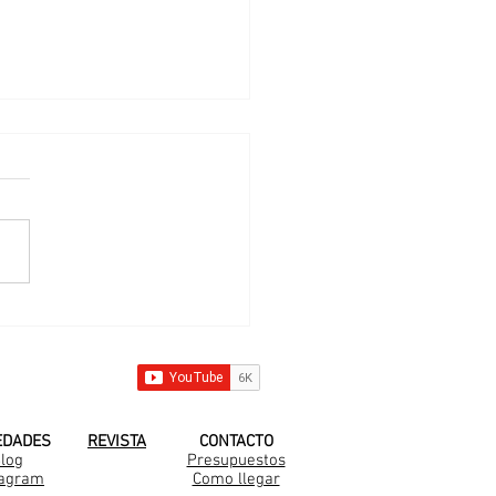
struimos en San
astián
 YOUTUBE!
EDADES
REVISTA
CONTACTO
log
Presupuestos
tagram
Como llegar