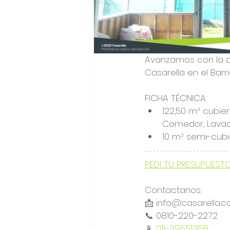
Avanzamos con la ap
Casarella
 en el Barr
FICHA TÉCNICA: 
122,50 m² cubier
Comedor, Lavade
10 m² semi-cubie
PEDI TU PRESUPUEST
Contactanos:
📩 info@casarella.c
📞 0810-220-2272 
📱 
011-39551358