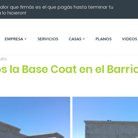
 valor que firmás es el que pagás hasta terminar tu
lo hicieron!
EMPRESA ˅
SERVICIOS
CASAS ˅
PLANOS
VIDEOS
ura
 la Base Coat en el Barri