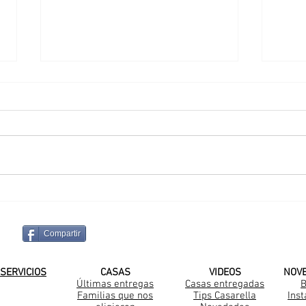
Avanzamos en el Barrio
Con
Belleville en Canning
Seb
Compartir
¡SUSCRIBITE A NUESTRO CANAL DE
SERVICIOS
CASAS
VIDEOS
NOV
Últimas entregas
Casas entregadas
B
Familias que nos
Tips Casarella
Ins
Construccion Steel Frame