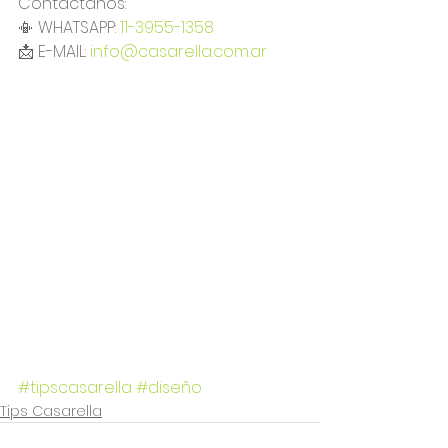
Contactanos:
📳 WHATSAPP: 
11-3955-1358
📩 E-MAIL: 
info@casarella.com.ar
#tipscasarella
#diseño
Tips Casarella