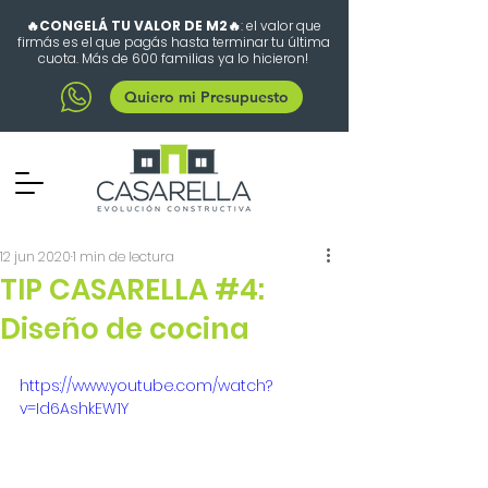
🔥CONGELÁ TU VALOR DE M2🔥
: el valor que
firmás es el que pagás hasta terminar tu última
cuota. Más de 600 familias ya lo hicieron!
Quiero mi Presupuesto
12 jun 2020
1 min de lectura
TIP CASARELLA #4:
Diseño de cocina
https://www.youtube.com/watch?
v=Id6AshkEW1Y