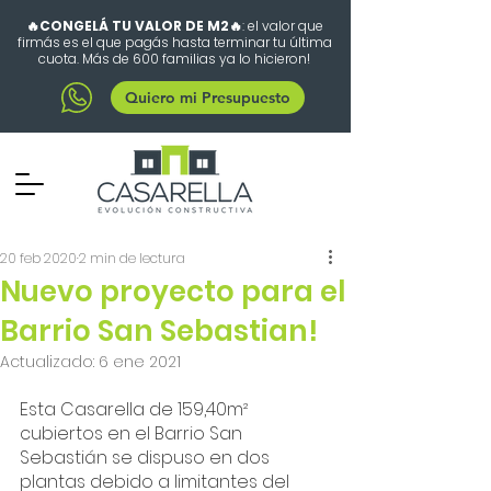
🔥CONGELÁ TU VALOR DE M2🔥
: el valor que
firmás es el que pagás hasta terminar tu última
cuota. Más de 600 familias ya lo hicieron!
Quiero mi Presupuesto
20 feb 2020
2 min de lectura
Nuevo proyecto para el
Barrio San Sebastian!
Actualizado:
6 ene 2021
Esta Casarella de 159,40m² 
cubiertos en el Barrio San 
Sebastián se dispuso en dos 
plantas debido a limitantes del 