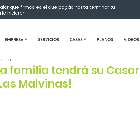
 valor que firmás es el que pagás hasta terminar tu
lo hicieron!
EMPRESA ˅
SERVICIOS
CASAS ˅
PLANOS
VIDEOS
ctura
 familia tendrá su Casar
Las Malvinas!