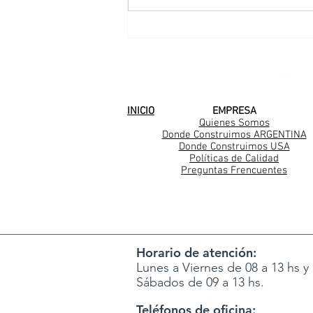
Una nueva familia
Casarella en Mar del
Plata
SEGUINOS EN
INICIO
EMPRESA
Quienes Somos
Donde Construimos ARGENTINA
Donde Construimos USA
Políticas de Calidad
Preguntas Frencuentes
Horario de atención:
Lunes a Viernes de 08 a 13 hs y 
Sábados de 09 a 13 hs.
Teléfonos de oficina: