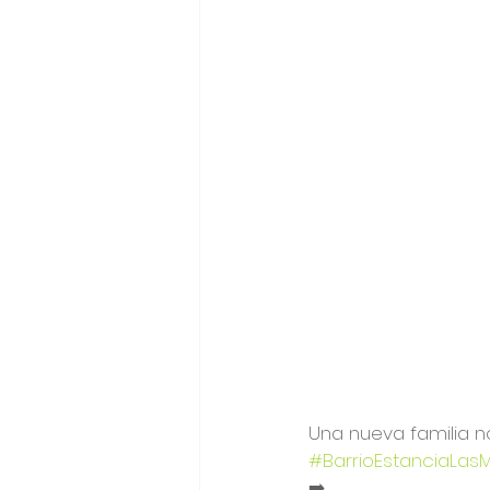
Una nueva familia n
#BarrioEstanciaLasM
➡️