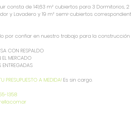
ir consta de 141,63 m² cubiertos para 3 Dormitorios, 2 B
dor y Lavadero y 19 m² semi-cubiertos correspondient
lo por confiar en nuestro trabajo para la construcción
ESA CON RESPALDO
N EL MERCADO
S ENTREGADAS
 TU PRESUPUESTO A MEDIDA!
 Es sin cargo.
955-1358
ella.com.ar