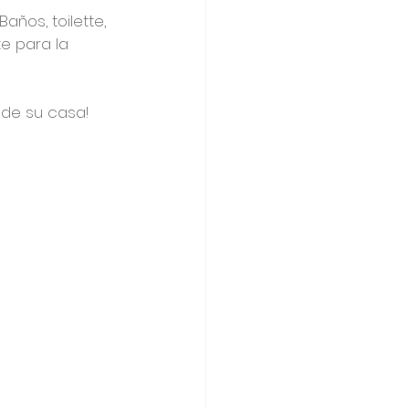
años, toilette, 
e para la 
 de su casa!