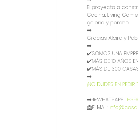
El proyecto a constru
Cocina, Living Come
galería y porche.
➡️
Gracias Alcira y Pab
➡️
✔️SOMOS UNA EMPR
✔️MÁS DE 10 AÑOS E
✔️MÁS DE 300 CASA
➡️
¡NO DUDES EN PEDIR
➡️📳WHATSAPP: 
11-3
📩E-MAIL: 
info@casar