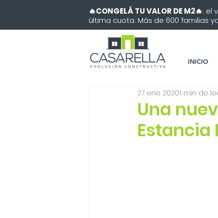
🔥CONGELÁ TU VALOR DE M2🔥
: el
última cuota. Más de 600 familias ya 
INICIO
27 ene 2020
1 min de le
Una nueva
Estancia 