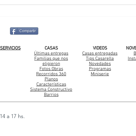
Una nueva familia
Una
Casarella en La Plata
Casa
Sant
Compartir
¡SUSCRIBITE A NUESTRO CANAL DE
SERVICIOS
CASAS
VIDEOS
NOV
Últimas entregas
Casas entregadas
B
Familias que nos
Tips Casarella
Ins
Construccion Steel Frame
eligieron
Novedades
Fotos Obras
Programas
Recorridos 360
Miniserie
Planos
Características
Sistema Constructivo
Barrios
14 a 17 hs.