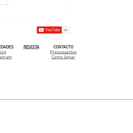
 nueva familia
rella en el Barrio
a Clara al Sur
 YOUTUBE!
EDADES
REVISTA
CONTACTO
log
Presupuestos
tagram
Como llegar