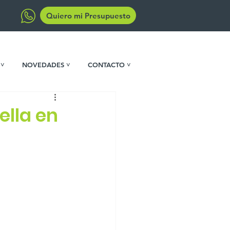
Quiero mi Presupuesto
 ˅
NOVEDADES ˅
CONTACTO ˅
ella en