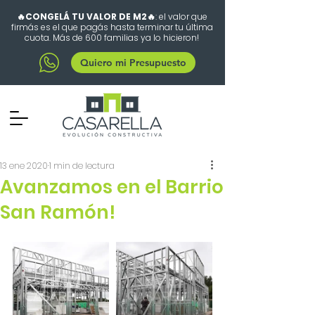
🔥CONGELÁ TU VALOR DE M2🔥
: el valor que
firmás es el que pagás hasta terminar tu última
cuota. Más de 600 familias ya lo hicieron!
Quiero mi Presupuesto
13 ene 2020
1 min de lectura
Avanzamos en el Barrio
San Ramón!