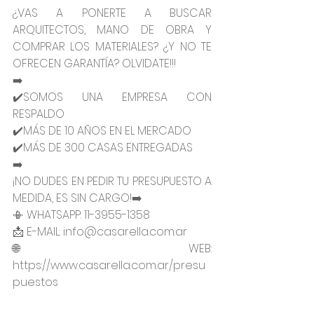
¿VAS A PONERTE A BUSCAR 
ARQUITECTOS, MANO DE OBRA Y 
COMPRAR LOS MATERIALES? ¿Y NO TE 
OFRECEN GARANTÍA? OLVIDATE!!!
➡️
✔️SOMOS UNA EMPRESA CON 
RESPALDO
✔️MÁS DE 10 AÑOS EN EL MERCADO
✔️MÁS DE 300 CASAS ENTREGADAS
➡️
¡NO DUDES EN PEDIR TU PRESUPUESTO A 
MEDIDA, ES SIN CARGO!➡️
📳 WHATSAPP: 11-3955-1358
📩 E-MAIL: info@casarella.com.ar
🌐 WEB: 
https://www.casarella.com.ar/presu
puestos