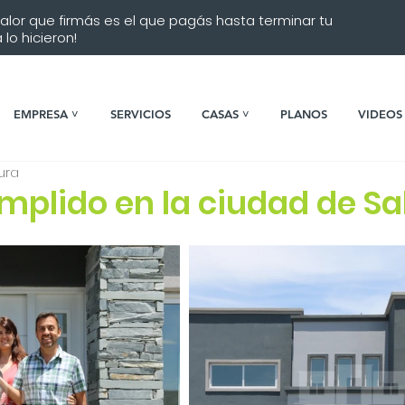
 valor que firmás es el que pagás hasta terminar tu
lo hicieron!
EMPRESA ˅
SERVICIOS
CASAS ˅
PLANOS
VIDEOS
ura
plido en la ciudad de Sal