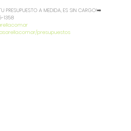
TU PRESUPUESTO A MEDIDA, ES SIN CARGO!➡️
5-1358
ella.com.ar
casarella.com.ar/presupuestos