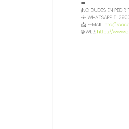
➡️
¡NO DUDES EN PEDIR 
📳 WHATSAPP: 11-395
📩 E-MAIL: 
info@casar
🌐 WEB: 
https://www.