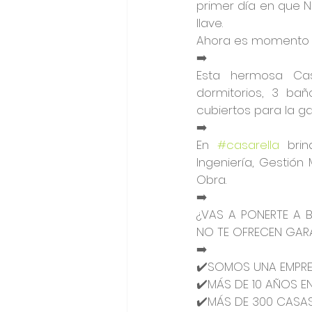
primer día en que Né
llave.
Ahora es momento de
➡️
Esta hermosa Cas
dormitorios, 3 bañ
cubiertos para la ga
➡️
En 
#casarella
 brin
Ingeniería, Gestión
Obra.
➡️
¿VAS A PONERTE A 
NO TE OFRECEN GARAN
➡️
✔️SOMOS UNA EMPR
✔️MÁS DE 10 AÑOS E
✔️MÁS DE 300 CASA