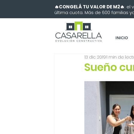
🔥CONGELÁ TU VALOR DE M2🔥
: el
última cuota. Más de 600 familias ya 
INICIO
13 dic 2019
1 min de lect
Sueño cum