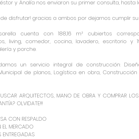
stor y Analía nos enviaron su primer consulta, hasta l
 disfrutar! gracias a ambos por dejarnos cumplir su
arella cuenta con 188,16 m² cubiertos correspo
os, living, comedor, cocina, lavadero, escritorio y
lería y porche.
damos un servicio integral de construcción: Diseño,
 Municipal de planos, Logística en obra, Construcción 
BUSCAR ARQUITECTOS, MANO DE OBRA Y COMPRAR LOS M
TÍA? OLVIDATE!!!
ESA CON RESPALDO
N EL MERCADO
S ENTREGADAS