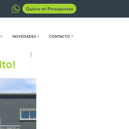
Quiero mi Presupuesto
 ˅
NOVEDADES ˅
CONTACTO ˅
to!