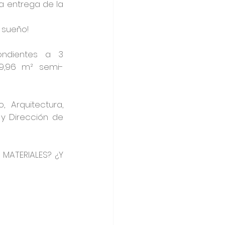
a entrega de la 
 sueño!
ndientes a 3 
 19,96 m² semi-
 Arquitectura, 
y Dirección de 
ATERIALES? ¿Y 