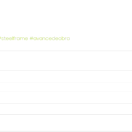
#steelframe
#avancedeobra