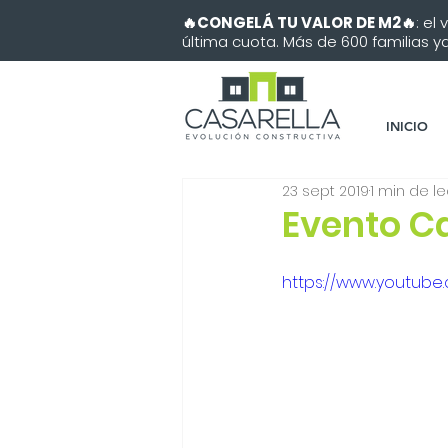
🔥CONGELÁ TU VALOR DE M2🔥
: el
última cuota. Más de 600 familias ya 
INICIO
23 sept 2019
1 min de l
Evento Ca
https://www.youtube