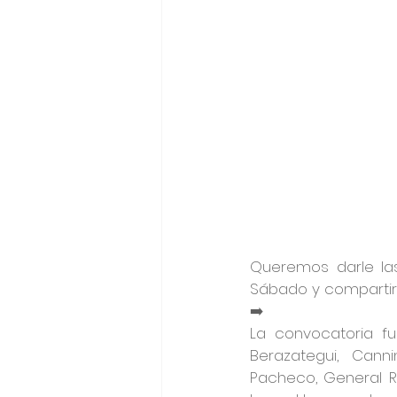
Queremos darle las 
Sábado y compartir 
➡️
La convocatoria fue
Berazategui, Canni
Pacheco, General Rod