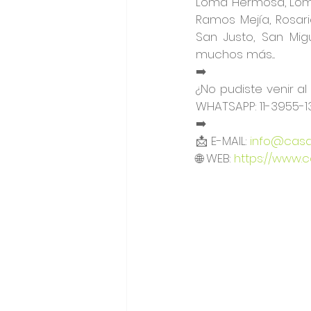
Loma Hermosa, Lomas
Ramos Mejía, Rosari
San Justo, San Migu
muchos más....
➡️
¿No pudiste venir a
WHATSAPP: 11-3955-13
➡️
📩 E-MAIL: 
info@casar
🌐 WEB: 
https://www.