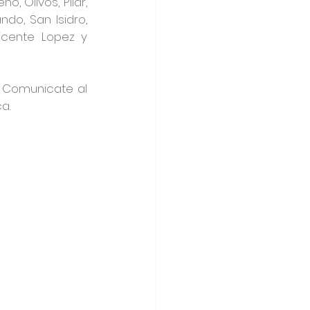
 Olivos, Pilar, 
do, San Isidro, 
icente Lopez y 
 Comunicate al 
a.