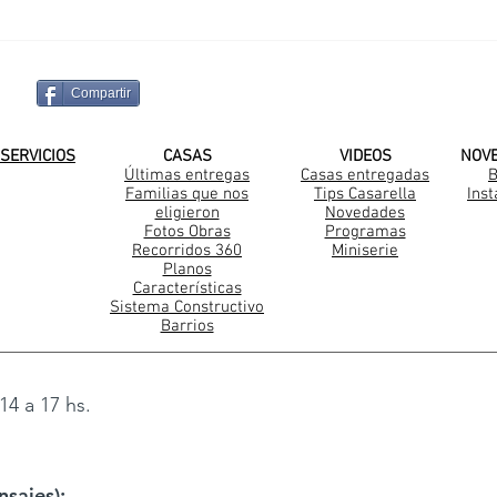
Compartir
¡SUSCRIBITE A NUESTRO CANAL DE
SERVICIOS
CASAS
VIDEOS
NOV
Últimas entregas
Casas entregadas
B
Familias que nos
Tips Casarella
Ins
Construccion Steel Frame
eligieron
Novedades
Fotos Obras
Programas
Recorridos 360
Miniserie
Planos
Características
Sistema Constructivo
Barrios
14 a 17 hs.
sajes):