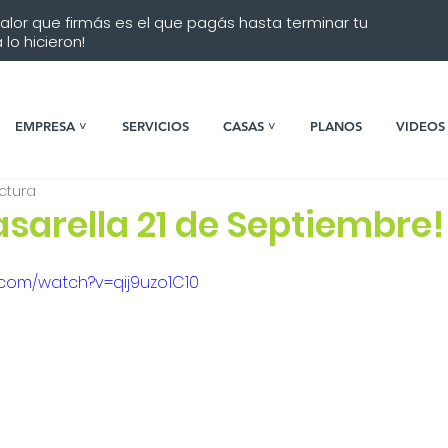
 valor que firmás es el que pagás hasta terminar tu
lo hicieron!
EMPRESA ˅
SERVICIOS
CASAS ˅
PLANOS
VIDEOS
ectura
sarella 21 de Septiembre!
.com/watch?v=qij9uzo1C10