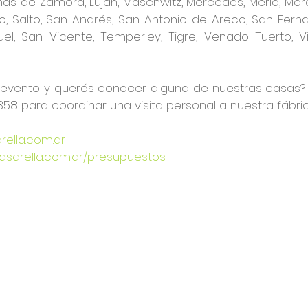
 de Zamora, Luján, Maschwitz, Mercedes, Merlo, Moreno,
o, Salto, San Andrés, San Antonio de Areco, San Fernan
el, San Vicente, Temperley, Tigre, Venado Tuerto, V
l evento y querés conocer alguna de nuestras casas?
58 para coordinar una visita personal a nuestra fábric
ella.com.ar
casarella.com.ar/presupuestos