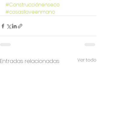
#Construcciónenseco
#casasllaveenmano
Ver todo
Entradas relacionadas