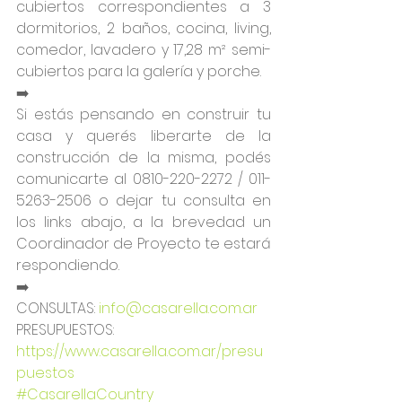
cubiertos correspondientes a 3 
dormitorios, 2 baños, cocina, living, 
comedor, lavadero y 17,28 m² semi-
cubiertos para la galería y porche.
➡️
Si estás pensando en construir tu 
casa y querés liberarte de la 
construcción de la misma, podés 
comunicarte al 0810-220-2272 / 011-
5263-2506 o dejar tu consulta en 
los links abajo, a la brevedad un 
Coordinador de Proyecto te estará 
respondiendo.
➡️
CONSULTAS: 
info@casarella.com.ar
PRESUPUESTOS: 
https://www.casarella.com.ar/presu
puestos
#CasarellaCountry