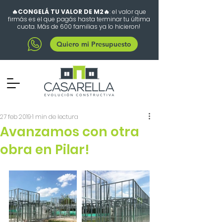
🔥CONGELÁ TU VALOR DE M2🔥
: el valor que
firmás es el que pagás hasta terminar tu última
cuota. Más de 600 familias ya lo hicieron!
Quiero mi Presupuesto
27 feb 2019
1 min de lectura
Avanzamos con otra
obra en Pilar!