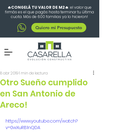
🔥CONGELÁ TU VALOR DE M2🔥
: el valor que
firmás es el que pagás hasta terminar tu última
cuota. Más de 600 familias ya lo hicieron!
Quiero mi Presupuesto
8 abr 2019
1 min de lectura
Otro Sueño cumplido
en San Antonio de
Areco!
https://www.youtube.com/watch?
v=0wXuRB1nQDA