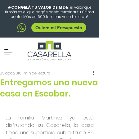
🔥CONGELÁ TU VALOR DE M2🔥
: el valor que
firmás es el que pagás hasta terminar tu última
cuota. Más de 600 familias ya lo hicieron!
Quiero mi Presupuesto
25 ago 2016
1 min de lectura
Entregamos una nueva
casa en Escobar.
La familia Martinez ya está 
disfrutando su Casarella, la casa 
tiene una superficie cubierta de 85 