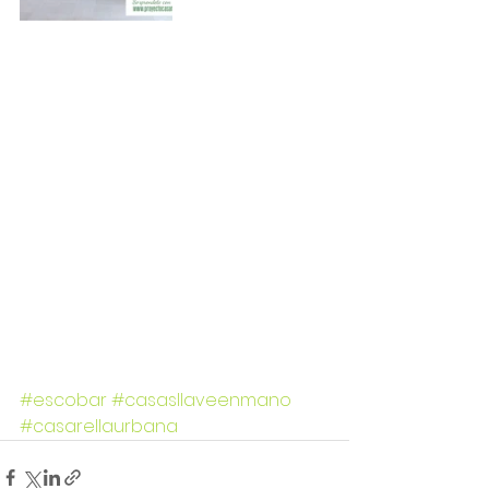
#escobar
#casasllaveenmano
#casarellaurbana