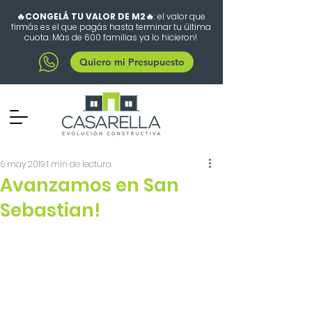
🔥CONGELÁ TU VALOR DE M2🔥
: el valor que
firmás es el que pagás hasta terminar tu última
cuota. Más de 600 familias ya lo hicieron!
Quiero mi Presupuesto
6 may 2019
1 min de lectura
Avanzamos en San
Sebastian!