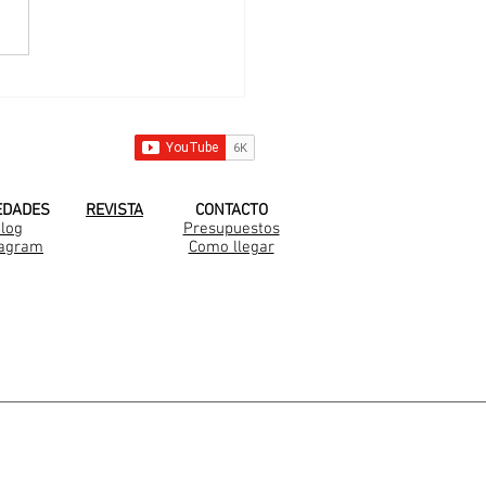
 nueva familia
arella en Medal
 YOUTUBE!
EDADES
REVISTA
CONTACTO
log
Presupuestos
tagram
Como llegar