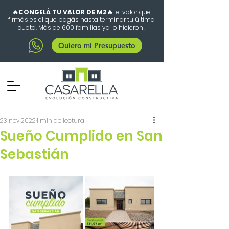
🔥CONGELÁ TU VALOR DE M2🔥
: el valor que
firmás es el que pagás hasta terminar tu última
cuota. Más de 600 familias ya lo hicieron!
Quiero mi Presupuesto
23 nov 2022
1 min de lectura
Sueño Cumplido en San
Sebastián