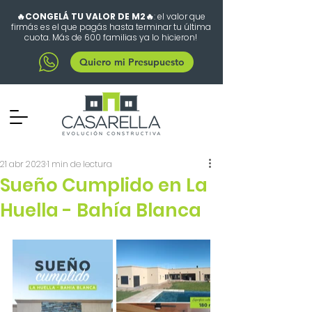
🔥CONGELÁ TU VALOR DE M2🔥
: el valor que
firmás es el que pagás hasta terminar tu última
cuota. Más de 600 familias ya lo hicieron!
Quiero mi Presupuesto
21 abr 2023
1 min de lectura
Sueño Cumplido en La
Huella - Bahía Blanca