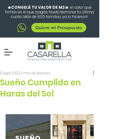
🔥CONGELÁ TU VALOR DE M2🔥
: el valor que
firmás es el que pagás hasta terminar tu última
cuota. Más de 600 familias ya lo hicieron!
Quiero mi Presupuesto
9 sept 2022
1 min de lectura
Sueño Cumplido en
Haras del Sol