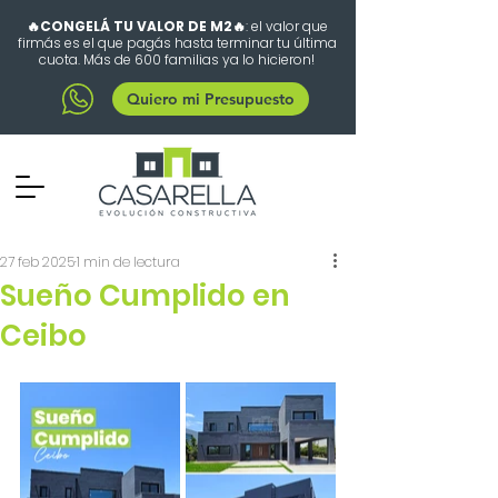
🔥CONGELÁ TU VALOR DE M2🔥
: el valor que
firmás es el que pagás hasta terminar tu última
cuota. Más de 600 familias ya lo hicieron!
Quiero mi Presupuesto
27 feb 2025
1 min de lectura
Sueño Cumplido en
Ceibo